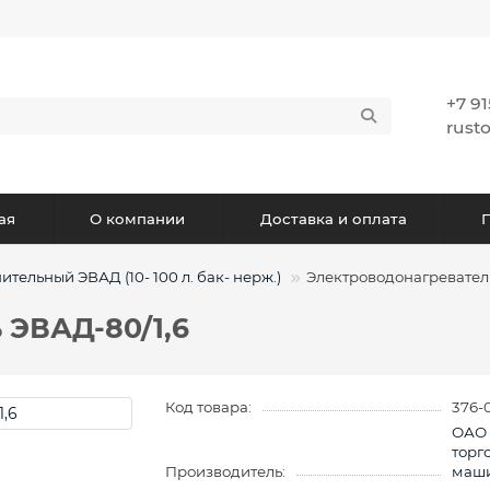
+7 9
rust
ая
О компании
Доставка и оплата
тельный ЭВАД (10- 100 л. бак- нерж.)
Электроводонагреватель
 ЭВАД-80/1,6
Код товара:
376-
ОАО 
торг
Производитель:
маши