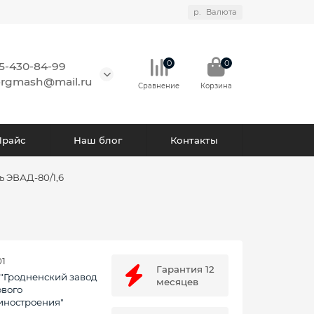
р.
Валюта
0
0
15-430-84-99
orgmash@mail.ru
Сравнение
Корзина
Прайс
Наш блог
Контакты
 ЭВАД-80/1,6
01
Гарантия 12
"Гродненский завод
месяцев
ового
ностроения"