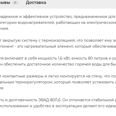
зывы
Доставка
0
о надежное и эффективное устройство, предназначенное д
 категории водонагревателей, работающих на электрическ
ения.
 закрытую систему с термоизоляцией, что позволяет ему э
понент - это нагревательный элемент, который обеспечив
 включают в себя мощность 1,6 кВт, емкость 80 литров и р
ен обеспечить достаточное количество горячей воды для бы
 компактные размеры и легко монтируется на стену, что п
альным терморегулятором, который позволяет установить
я.
ь и долговечность ЭВАД-80/1,6. Он отличается стабильной
в использовании и удобство в эксплуатации делают его ид