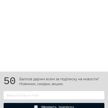
Лидер продаж!
Новинка
Стол загрузки МПУ-700М 40.000
stolmpu40
35728.75 р.
Без НДС: 29285.86 р.
В корзину
50
Баллов дарим всем за подписку на новости!
Новинки, скидки, акции.
Оформить подписку