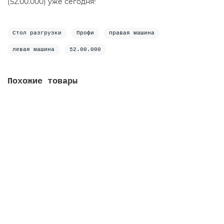
(52.00.000) уже сегодня!
Стол разгрузки
Профи
правая машина
левая машина
52.00.000
Похожие товары
Новинка
Стол загрузки для МПСК-1700 "Профи" для правых и
левых машин (40.00.000)
stolmpsk40
38803.76 р.
Без НДС: 31806.36 р.